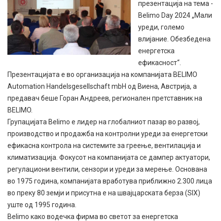
презентација на тема -
Belimo Day 2024 „Мали
уреди, големо
влијание. Обезбедена
енергетска
ефикасност“.
Презентацијата е во организација на компанијата BELIMO
Automation Handelsgesellschaft mbH од Виена, Австрија, а
предавач беше Горан Андреев, регионален претставник на
BELIMO.
Групацијата Belimo е лидер на глобалниот пазар во развој,
производство и продажба на контролни уреди за енергетски
ефикасна контрола на системите за греење, вентилација и
климатизација. Фокусот на компанијата се дампер актуатори,
регулациони вентили, сензори и уреди за мерење. Основана
во 1975 година, компанијата вработува приближно 2.300 лица
во преку 80 земји и присутна е на швајцарската берза (SIX)
уште од 1995 година.
Belimo како водечка фирма во светот за енергетска