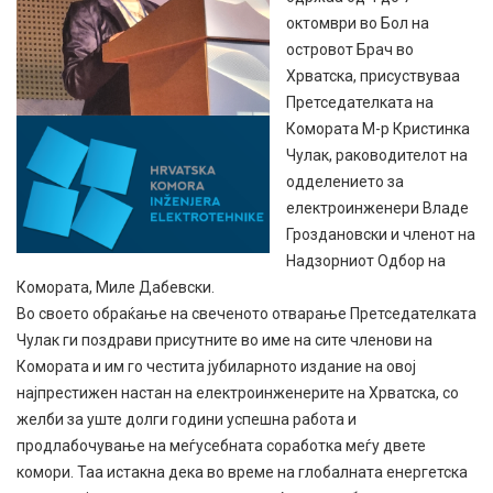
октомври во Бол на
островот Брач во
Хрватска, присуствуваа
Претседателката на
Комората М-р Кристинка
Чулак, раководителот на
одделението за
електроинженери Владе
Гроздановски и членот на
Надзорниот Одбор на
Комората, Миле Дабевски.
Во своето обраќање на свеченото отварање Претседателката
Чулак ги поздрави присутните во име на сите членови на
Комората и им го честита јубиларното издание на овој
најпрестижен настан на електроинженерите на Хрватска, со
желби за уште долги години успешна работа и
продлабочување на меѓусебната соработка меѓу двете
комори. Таа истакна дека во време на глобалната енергетска