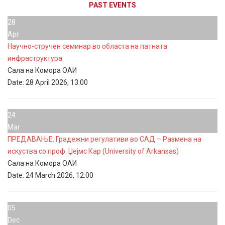
PAST EVENTS
28
Apr
Научно-стручен семинар во областа на патната
инфраструктура
Сала на Комора ОАИ
Date:
28 April 2026, 13:00
24
Mar
ПРЕДАВАЊЕ: Градежни регулативи во САД – Размена на
искуства со проф. Џејмс Кар (University of Arkansas)
Сала на Комора ОАИ
Date:
24 March 2026, 12:00
05
Dec