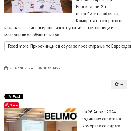
Еврокодови. За
потребите на обуката,
Комората во својство на
издавач, го финансираше изготвувањето прирачници и
материјали за обуките, и тоа:
Read more: Прирачници од обуки за проектирање по Еврокодо
29 APRIL 2024
HITS: 34657
Save
На 26 Април 2024
година во салата на
Комората се одржа