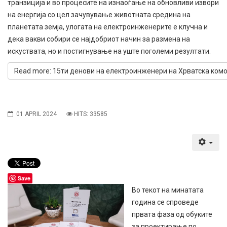
транзиција и во процесите на изнаоѓање на обновливи извори
на енергија со цел зачувување животната средина на
планетата земја, улогата на електроинженерите е клучна и
дека вакви собири се најдобриот начин за размена на
искуствата, но и постигнување на уште поголеми резултати.
Read more: 15ти денови на електроинженери на Хрватска ком
01 APRIL 2024
HITS: 33585
Save
Во текот на минатата
година се спроведе
првата фаза од обуките
за проектирање по