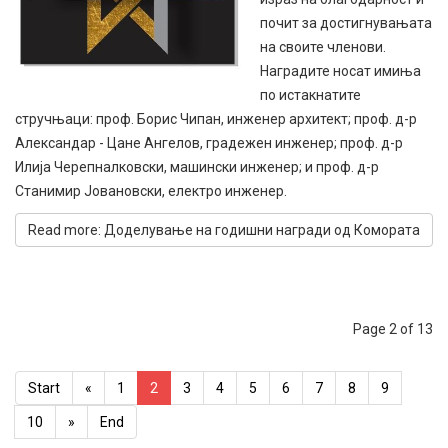
почит за достигнувањата
на своите членови.
Наградите носат имиња
по истакнатите
стручњаци: проф. Борис Чипан, инженер архитект; проф. д-р
Александар - Цане Ангелов, градежен инженер; проф. д-р
Илија Черепналковски, машински инженер; и проф. д-р
Станимир Јовановски, електро инженер.
Read more: Доделување на годишни награди од Комората
Page 2 of 13
Start
«
1
2
3
4
5
6
7
8
9
10
»
End