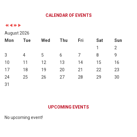
Previous
Previous
Next
Next
CALENDAR OF EVENTS
Year
Month
Year
Month
August 2026
Mon
Tue
Wed
Thu
Fri
Sat
Sun
1
2
3
4
5
6
7
8
9
10
11
12
13
14
15
16
17
18
19
20
21
22
23
24
25
26
27
28
29
30
31
UPCOMING EVENTS
No upcoming event!