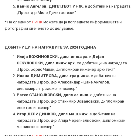
Ванчо Ангелов, ДИПЛ.ГЕОТ.ИНЖ.
е добитник на наградата
„Проф. д-р Миле Димитровски“
* На следниот
ЛИНК
можете да ја погледнете информацијата и
фотографии свеченото доделување.
ДОБИТНИЦИ НА НАГРАДИТЕ ЗА 2024 ГОДИНА
Илија БОЖИНОВСКИ, дипл.инж.арх.
и
Дејан
СЕКУЛОВСКИ, дипл.иинж.арх.
се добитници на наградата
„Проф. Борис Чипан, дипломиран инженер архитект“
Ивана ДИМИТРОВА, дипл.град.инж.
е добитник на
наградата „Проф. д-р Александар - Цане Ангелов,
дипломиран градежен инженер“
Ратко СТАНОЈКОВСКИ, дипл.ел.инж.
е добитник на
наградата „Проф. д-р Станимир Јовановски, дипломиран
електро инженер“
Игор ДЕЛИДИНКОВ, дипл.маш.инж.
е добитник на
наградата „Проф. д-р Илија Черепналковски, дипломиран
машински инженер“