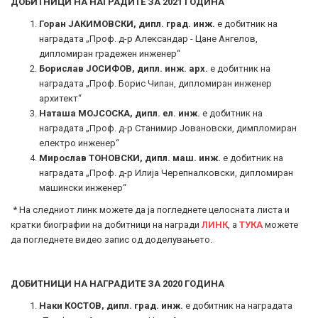
ДОБИТНИЦИ НА НАГРАДИТЕ ЗА 2021 ГОДИНА
Горан ЈАКИМОВСКИ, дипл. град. инж.
е добитник на
наградата „Проф. д-р Александар - Цане Ангелов,
дипломиран градежен инженер“
Борислав ЈОСИФОВ, дипл. инж. арх.
е добитник на
наградата „Проф. Борис Чипан, дипломиран инженер
архитект“
Наташа МОЈСОСКА, дипл. ел. инж.
е добитник на
наградата „Проф. д-р Станимир Јовановски, димпломиран
електро инженер“
Мирослав ТОНОВСКИ, дипл. маш. инж.
е добитник на
наградата „Проф. д-р Илија Черепналковски, дипломиран
машински инженер“
* На следниот линк можете да ја погледнете целосната листа и
кратки биографии на добитници на награди
ЛИНК
, а
ТУКА
можете
да погледнете видео запис од доделувањето.
ДОБИТНИЦИ НА НАГРАДИТЕ ЗА 2020 ГОДИНА
Наки КОСТОВ, дипл. град. инж.
е добитник на наградата