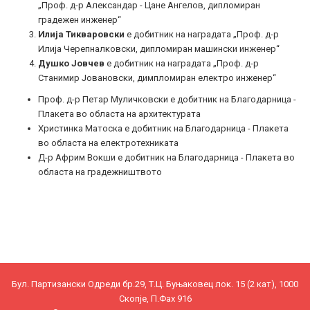
„Проф. д-р Александар - Цане Ангелов, дипломиран
градежен инженер“
Илија Тикваровски
е добитник на наградата „Проф. д-р
Илија Черепналковски, дипломиран машински инженер“
Душко Јовчев
е добитник на наградата „Проф. д-р
Станимир Јовановски, димпломиран електро инженер“
Проф. д-р Петар Муличковски е добитник на Благодарница -
Плакета во областа на архитектурата
Христинка Матоска е добитник на Благодарница - Плакета
во областа на електротехниката
Д-р Африм Вокши е добитник на Благодарница - Плакета во
областа на градежништвото
Бул. Партизански Одреди бр.29, Т.Ц. Буњаковец лок. 15 (2 кат), 1000
Скопје, П.Фах 916