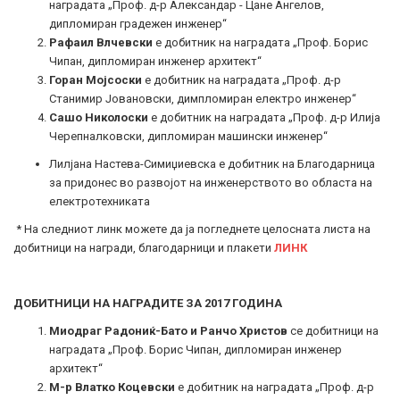
наградата „Проф. д-р Александар - Цане Ангелов,
дипломиран градежен инженер“
Рафаил Влчевски
е добитник на наградата „Проф. Борис
Чипан, дипломиран инженер архитект“
Горан Мојсоски
е добитник на наградата „Проф. д-р
Станимир Јовановски, димпломиран електро инженер“
Сашо Николоски
е добитник на наградата „Проф. д-р Илија
Черепналковски, дипломиран машински инженер“
Лилјана Настева-Симиџиевска е добитник на Благодарница
за придонес во развојот на инженерството во областа на
електротехниката
* На следниот линк можете да ја погледнете целосната листа на
добитници на награди, благодарници и плакети
ЛИНК
ДОБИТНИЦИ НА НАГРАДИТЕ ЗА 2017 ГОДИНА
Миодраг Радониќ-Бато и Ранчо Христов
се добитници на
наградата „Проф. Борис Чипан, дипломиран инженер
архитект“
М-р Влатко Коцевски
е добитник на наградата „Проф. д-р