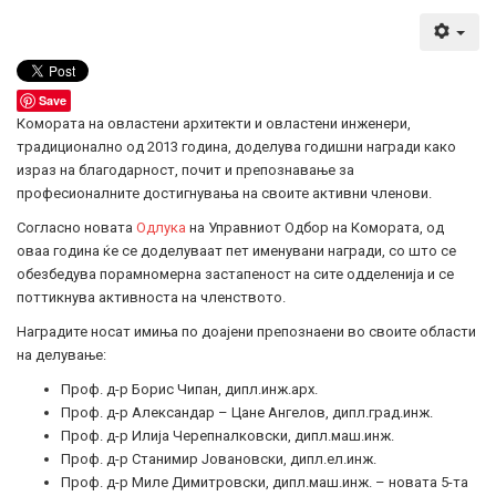
Save
Комората на овластени архитекти и овластени инженери,
традиционално од 2013 година, доделува годишни награди како
израз на благодарност, почит и препознавање за
професионалните достигнувања на своите активни членови.
Согласно новата
Одлука
на Управниот Одбор на Комората, од
оваа година ќе се доделуваат пет именувани награди, со што се
обезбедува порамномерна застапеност на сите одделенија и се
поттикнува активноста на членството.
Наградите носат имиња по доајени препознаени во своите области
на делување:
Проф. д-р Борис Чипан, дипл.инж.арх.
Проф. д-р Александар – Цане Ангелов, дипл.град.инж.
Проф. д-р Илија Черепналковски, дипл.маш.инж.
Проф. д-р Станимир Јовановски, дипл.ел.инж.
Проф. д-р Миле Димитровски, дипл.маш.инж. – новата 5-та