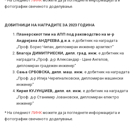
* На следниот
ЛИНК
можете да ја погледнете информацијата и
фотографии свеченото доделување.
ДОБИТНИЦИ НА НАГРАДИТЕ ЗА 2023 ГОДИНА
Планерскиот тим на АПП под раководство на м-р
Андријана АНДРЕЕВА д.и.а.
е добитник на наградата
„Проф. Борис Чипан, дипломиран инженер архитект“
Благоја ДИМИТРИЕСКИ, дипл. град. инж.
е добитник на
наградата „Проф. д-р Александар - Цане Ангелов,
дипломиран градежен инженер“
Сања СРБОВСКА, дипл. маш. инж.
е добитник на наградата
„Проф. д-р Илија Черепналковски, дипломиран машински
инженер“
Кирил КУЈУНЏИЕВ, дипл. ел. инж.
е добитник на наградата
„Проф. д-р Станимир Јовановски, дипломиран електро
инженер“
* На следниот
ЛИНК
можете да ја погледнете информацијата и
фотографии свеченото доделување.