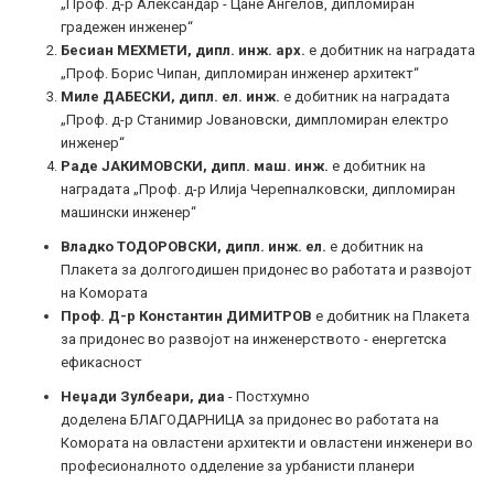
„Проф. д-р Александар - Цане Ангелов, дипломиран
градежен инженер“
Бесиан МЕХМЕТИ, дипл. инж. арх.
е добитник на наградата
„Проф. Борис Чипан, дипломиран инженер архитект“
Миле ДАБЕСКИ, дипл. ел. инж.
е добитник на наградата
„Проф. д-р Станимир Јовановски, димпломиран електро
инженер“
Раде ЈАКИМОВСКИ, дипл. маш. инж.
е добитник на
наградата „Проф. д-р Илија Черепналковски, дипломиран
машински инженер“
Владко ТОДОРОВСКИ, дипл. инж. ел.
е добитник на
Плакета за долгогодишен придонес во работата и развојот
на Комората
Проф. Д-р Константин ДИМИТРОВ
е добитник на Плакета
за придонес во развојот на инженерството - енергетска
ефикасност
Неџади Зулбеари, диа
- Постхумно
доделена БЛАГОДАРНИЦА за придонес во работата на
Комората на овластeни архитекти и овластeни инженери во
професионалното одделение за урбанисти планери