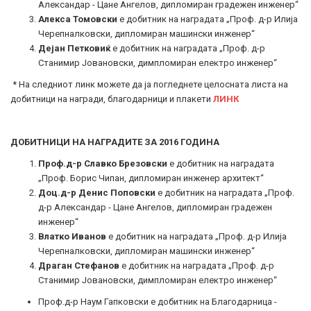
Александар - Цане Ангелов, дипломиран градежен инженер“
Алекса Томовски
е добитник на наградата „Проф. д-р Илија
Черепналковски, дипломиран машински инженер“
Дејан Петковиќ
е добитник на наградата „Проф. д-р
Станимир Јовановски, димпломиран електро инженер“
* На следниот линк можете да ја погледнете целосната листа на
добитници на награди, благодарници и плакети
ЛИНК
ДОБИТНИЦИ НА НАГРАДИТЕ ЗА 2016 ГОДИНА
Проф.д-р Славко Брезовски
е добитник на наградата
„Проф. Борис Чипан, дипломиран инженер архитект“
Доц.д-р Денис Поповски
е добитник на наградата „Проф.
д-р Александар - Цане Ангелов, дипломиран градежен
инженер“
Влатко Иванов
е добитник на наградата „Проф. д-р Илија
Черепналковски, дипломиран машински инженер“
Драган Стефанов
е добитник на наградата „Проф. д-р
Станимир Јовановски, димпломиран електро инженер“
Проф.д-р Наум Гапковски е добитник на Благодарница -