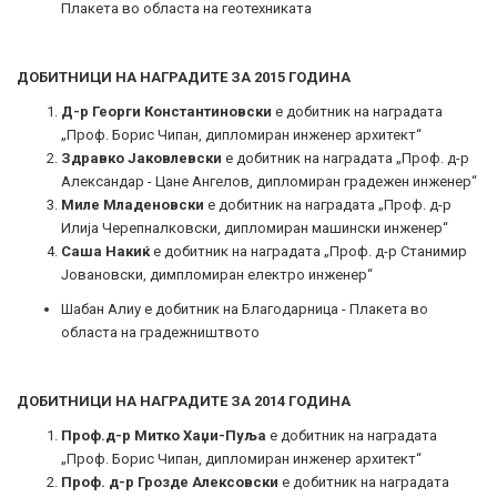
Плакета во областа на геотехниката
ДОБИТНИЦИ НА НАГРАДИТЕ ЗА 2015 ГОДИНА
Д-р Георги Константиновски
е добитник на наградата
„Проф. Борис Чипан, дипломиран инженер архитект“
Здравко Јаковлевски
е добитник на наградата „Проф. д-р
Александар - Цане Ангелов, дипломиран градежен инженер“
Миле Младеновски
е добитник на наградата „Проф. д-р
Илија Черепналковски, дипломиран машински инженер“
Саша Накиќ
е добитник на наградата „Проф. д-р Станимир
Јовановски, димпломиран електро инженер“
Шабан Алиу е добитник на Благодарница - Плакета во
областа на градежништвото
ДОБИТНИЦИ НА НАГРАДИТЕ ЗА 2014 ГОДИНА
Проф.д-р Митко Хаџи-Пуља
е добитник на наградата
„Проф. Борис Чипан, дипломиран инженер архитект“
Проф. д-р Грозде Алексовски
е добитник на наградата