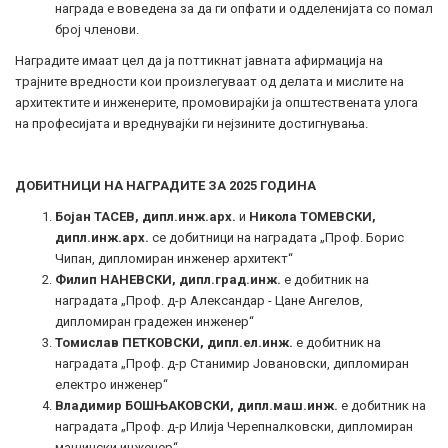
награда е воведена за да ги опфати и одделенијата со помал
број членови.
Наградите имаат цел да ја поттикнат јавната афирмација на
трајните вредности кои произлегуваат од делата и мислите на
архитектите и инженерите, промовирајќи ја општествената улога
на професијата и вреднувајќи ги нејзините достигнувања.
ДОБИТНИЦИ НА НАГРАДИТЕ ЗА 2025 ГОДИНА
Бојан ТАСЕВ, дипл.инж.арх.
и
Никола ТОМЕВСКИ
,
дипл.инж.арх.
се добитници на наградата „Проф. Борис
Чипан, дипломиран инженер архитект“
Филип НАНЕВСКИ
, дипл.град.инж.
е добитник на
наградата „Проф. д-р Александар - Цане Ангелов,
дипломиран градежен инженер“
Томислав ПЕТКОВСКИ
, дипл.ел.инж.
е добитник на
наградата „Проф. д-р Станимир Јовановски, дипломиран
електро инженер“
Владимир БОШЊАКОВСКИ
, дипл.маш.инж.
е добитник на
наградата „Проф. д-р Илија Черепналковски, дипломиран
машински инженер“