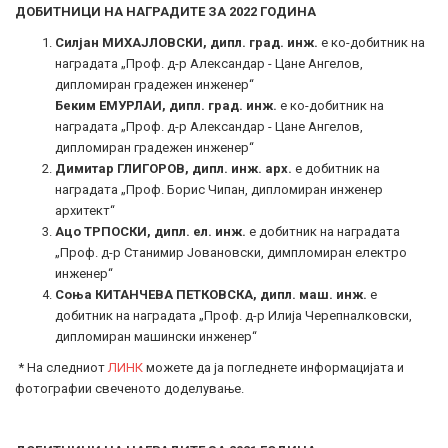
ДОБИТНИЦИ НА НАГРАДИТЕ ЗА 2022 ГОДИНА
Силјан МИХАЈЛОВСКИ, дипл. град. инж.
е ко-добитник на
наградата „Проф. д-р Александар - Цане Ангелов,
дипломиран градежен инженер“
Беким ЕМУРЛАИ, дипл. град. инж.
е ко-добитник на
наградата „Проф. д-р Александар - Цане Ангелов,
дипломиран градежен инженер“
Димитар ГЛИГОРОВ, дипл. инж. арх.
е добитник на
наградата „Проф. Борис Чипан, дипломиран инженер
архитект“
Ацо ТРПОСКИ, дипл. ел. инж.
е добитник на наградата
„Проф. д-р Станимир Јовановски, димпломиран електро
инженер“
Соња КИТАНЧЕВА ПЕТКОВСКА, дипл. маш. инж.
е
добитник на наградата „Проф. д-р Илија Черепналковски,
дипломиран машински инженер“
* На следниот
ЛИНК
можете да ја погледнете информацијата и
фотографии свеченото доделување.