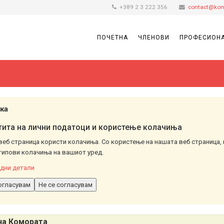
+389 2 3 222 356
contact@kom
ПОЧЕТНА
ЧЛЕНОВИ
ПРОФЕСИОНА
ка
ита на лични податоци и користење колачиња
веб страница користи колачиња. Со користење на нашата веб страница, 
типови колачиња на вашиот уред.
дни детали
огласувам
Не се согласувам
на Комората