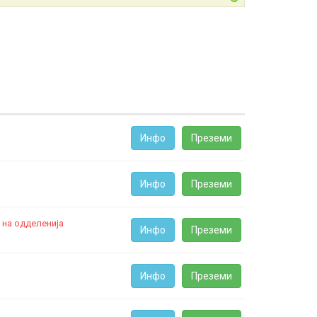
Инфо
Преземи
Инфо
Преземи
 на одделенија
Инфо
Преземи
Инфо
Преземи