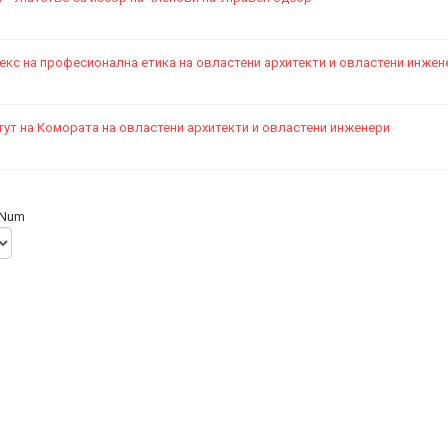
екс на професионална етика на овластени архитекти и овластени инжен
тут на Комората на овластени архитекти и овластени инженери
 Num