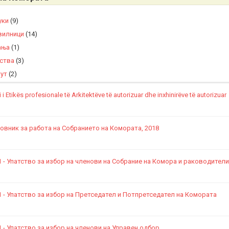
уки
(9)
вилници
(14)
ања
(1)
ства
(3)
ут
(2)
 i Etikës profesionale të Arkitektëve të autorizuar dhe inxhinirëve të autorizuar
овник за работа на Собранието на Комората, 2018
1 - Упатство за избор на членови на Собрание на Комора и раководители
1 - Упатство за избор на Претседател и Потпретседател на Комората
1 - Упатство за избор на членови на Управен одбор