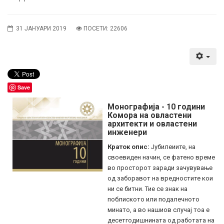
31 ЈАНУАРИ 2019
ПОСЕТИ: 22606
Save
Монографија - 10 години
Комора на овластени
архитекти и овластени
инженери
Краток опис:
Јубилеиите, на
своевиден начин, се фатено време
во просторот заради зачувување
од заборавот на вредностите кои
ни се битни. Тие се знак на
поблиското или подалечното
минато, а во нашиов случај тоа е
десетгодишнината од работата на