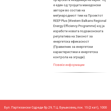
е еден од тројцата македонски
автори во состав на
меѓународниот тим на Проектот
REEP Plus (Western Balkans Regional
Energy Efficiency Programme) кој ја
изработи новата подзаконската
регулатива на Законот за
енергетска ефикасност
(Правилник за енергетски
карактеристики и енергетска
контрола на згради).
Повеќе информации
Бул. Партизански Одреди бр.29, Т.Ц. Буњаковец лок. 15 (2 кат), 1000