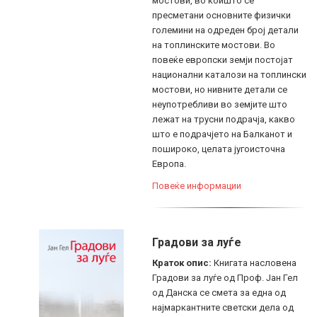
мостови, во коишто се
пресметани основните физички
големини на одреден број детали
на топлинските мостови. Во
повеќе европски земји постојат
национални каталози на топлински
мостови, но нивните детали се
неупотребливи во земјите што
лежат на трусни подрачја, какво
што е подрачјето на Балканот и
пошироко, целата југоисточна
Европа.
Повеќе информации
Градови за луѓе
Краток опис:
Книгата насловена
Градови за луѓе од Проф. Јан Гел
од Данска се смета за една од
најмаркантните светски дела од