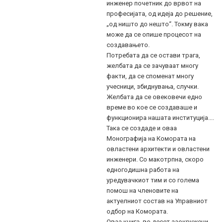
инженер почетник до врвот на
професијата, од идеја до решение,
„од ништо до нешто“. Токму вака
може да се опише процесот на
создавањето.
Потребата да се остави трага,
желбата да се зачуваат многу
факти, да се споменат многу
учесници, збиднувања, случки.
Желбата да се овековечи едно
време во кое се создаваше и
функционира нашата институција....
Така се создаде и оваа
Монографија на Комората на
овластени архитекти и овластени
инженери. Со макотрпна, скоро
едногодишна работа на
уредувачкиот тим и со голема
помош на членовите на
актуелниот состав на Управниот
одбор на Комората.
Оваа книга, во десет заокружени