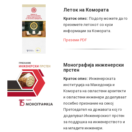
Леток на Комората
Краток опис:
Подолу можете да го
преземете летокот со куси
информации за Комората.
Преземи PDF
Монографија инженерски
прстен
Краток опис:
Инженерската
институција на Македонија и
Комората на овластени архитекти
и овластени инженери доделуваат
посебно признание на секој
Претседател на државата кој го
доделувал Инженерскиот прстен
за поддршка на инженерството и
на младите инженери.