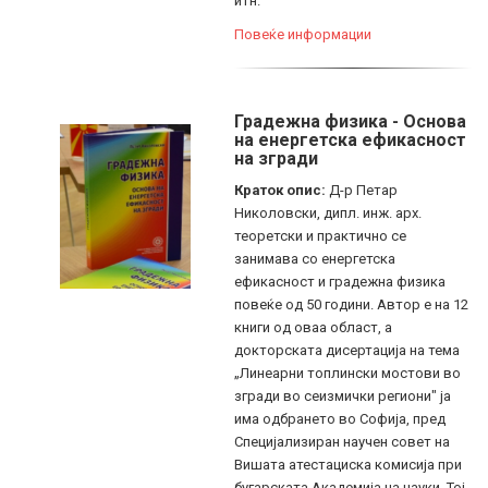
итн.
Повеќе информации
Градежна физика - Основа
на енергетска ефикасност
на згради
Краток опис:
Д-р Петар
Николовски, дипл. инж. арх.
теоретски и практично се
занимава со енергетска
ефикасност и градежна физика
повеќе од 50 години. Автор е на 12
книги од оваа област, а
докторската дисертација на тема
„Линеарни топлински мостови во
згради во сеизмички региони" ја
има одбрането во Софија, пред
Специјализиран научен совет на
Вишата атестациска комисија при
бугарската Академија на науки. Тој