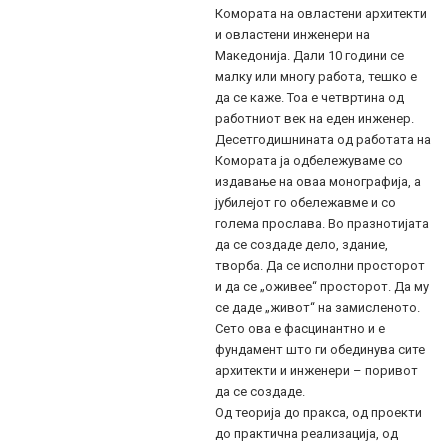
Комората на овластени архитекти
и овластени инженери на
Македонија. Дали 10 години се
малку или многу работа, тешко е
да се каже. Тоа е четвртина од
работниот век на еден инженер.
Десетгодишнината од работата на
Комората ја одбележуваме со
издавање на оваа монографија, а
јубилејот го обележавме и со
голема прослава. Во празнотијата
да се создаде дело, здание,
творба. Да се исполни просторот
и да се „оживее“ просторот. Да му
се даде „живот“ на замисленото.
Сето ова е фасцинантно и е
фундамент што ги обединува сите
архитекти и инженери – поривот
да се создаде.
Од теорија до пракса, од проекти
до практична реализација, од