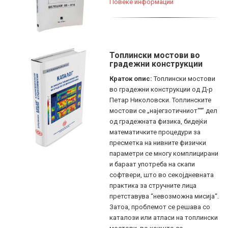
Повеќе информации
Топлински мостови во
градежни конструкции
Краток опис:
Топлински мостови
во градежни конструкции од Д-р
Петар Николовски. Топлинските
мостови се „најегзотичниот““” дел
од градежната физика, бидејќи
математичките процедури за
пресметка на нивните физички
параметри се многу комплицирани
и бараат употреба на скапи
софтвери, што во секојдневната
практика за стручните лица
претставува “невозможна мисија“.
Затоа, проблемот се решава со
каталози или атласи на топлински