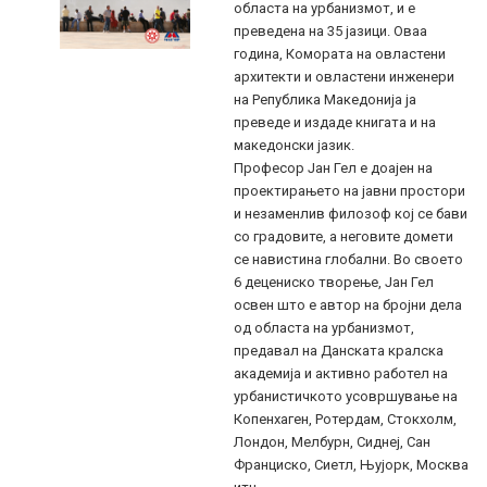
областа на урбанизмот, и е
преведена на 35 јазици. Оваа
година, Комората на овластени
архитекти и овластени инженери
на Република Македонија ја
преведе и издаде книгата и на
македонски јазик.
Професор Јан Гел е доајен на
проектирањето на јавни простори
и незаменлив филозоф кој се бави
со градовите, а неговите домети
се навистина глобални. Во своето
6 децениско творење, Јан Гел
освен што e автор на бројни дела
од областа на урбанизмот,
предавал на Данската кралска
академија и активно работел на
урбанистичкото усовршување на
Копенхаген, Ротердам, Стокхолм,
Лондон, Мелбурн, Сиднеј, Сан
Франциско, Сиетл, Њујорк, Москва