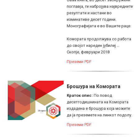
поглавја, ги набројува највредните
резултати и настани во
изминативе десет години.
Монографијата е во Вашите раце.
Комората продолжува со работа
до својот нареден јубилеј ...
Скопје, февруари 2018
Преземи PDF
Брошура на Комората
Краток опис:
По повод
десетгодишнината на Комората
издадена е брошура која можете
да ја преземете на линкот подолу.
Преземи PDF