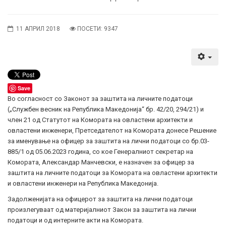
11 АПРИЛ 2018
ПОСЕТИ: 9347
Save
Во согласност со Законот за заштита на личните податоци
(„Службен весник на Република Македонија“ бр. 42/20, 294/21) и
член 21 од Статутот на Комората на овластени архитекти и
овластени инженери, Претседателот на Комората донесе Решение
за именување на офицер за заштита на лични податоци со бр.03-
885/1 од 05.06.2023 година, со кое Генералниот секретар на
Комората, Александар Манчевски, е назначен за офицер за
заштита на личните податоци за Комората на овластени архитекти
и овластени инженери на Република Македонија.
Задолженијата на офицерот за заштита на лични податоци
произлегуваат од материјалниот Закон за заштита на лични
податоци и од интерните акти на Комората.