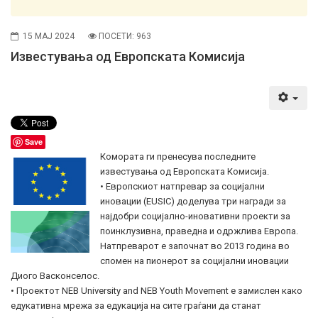
15 МАЈ 2024
ПОСЕТИ: 963
Известувања од Европската Комисија
Save
Комората ги пренесува последните
известувања од Европската Комисија.
• Европскиот натпревар за социјални
иновации (EUSIC) доделува три награди за
најдобри социјално-иновативни проекти за
поинклузивна, праведна и одржлива Европа.
Натпреварот е започнат во 2013 година во
спомен на пионерот за социјални иновации
Диого Васконселос.
• Проектот NEB University and NEB Youth Movement е замислен како
едукативна мрежа за едукација на сите граѓани да станат