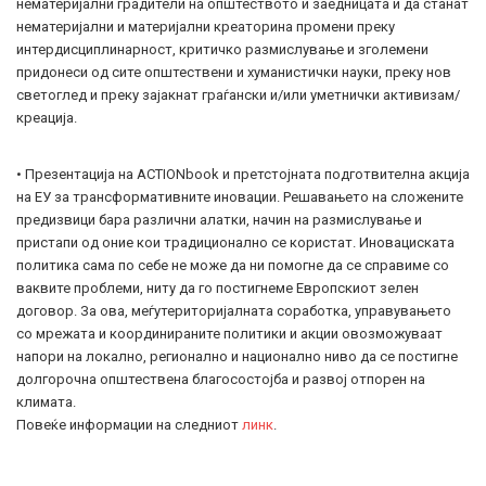
нематеријални градители на општеството и заедницата и да станат
нематеријални и материјални креаторина промени преку
интердисциплинарност, критичко размислување и зголемени
придонеси од сите општествени и хуманистички науки, преку нов
светоглед и преку зајакнат граѓански и/или уметнички активизам/
креација.
• Презентација на ACTIONbook и претстојната подготвителна акција
на ЕУ за трансформативните иновации. Решавањето на сложените
предизвици бара различни алатки, начин на размислување и
пристапи од оние кои традиционално се користат. Иновациската
политика сама по себе не може да ни помогне да се справиме со
ваквите проблеми, ниту да го постигнеме Европскиот зелен
договор. За ова, меѓутериторијалната соработка, управувањето
со мрежата и координираните политики и акции овозможуваат
напори на локално, регионално и национално ниво да се постигне
долгорочна општествена благосостојба и развој отпорен на
климата.
Повеќе информации на следниот
линк
.