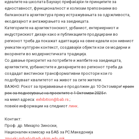
идеалите на школата Баухаус прифаќајќи ги принципите за
едноставност, функционалност и холизам препознаени во
балканската архитектура преку истражувањата за одржливоста,
екодизајнот и ангажирањето на заедницата.
Категориите на архитектонскиот, урбаниот, ентериерниот и
индустрискиот дизајн како и публикациите продуцирани во
регионот треба да покажат адаптација на овие идеали кон нивниот
уникатен културен контекст, создавајќи објекти кои се модерни и
вкоренети во модернистичката традиција.
Со давање приоритет на потребите и желбите на заедницата,
архитектите, урбанистите и дизајнерите во регионот треба да
создадат вистински трансформативни простори кои го
подобруваат квалитетот на живот за сите жители.
ВАЖНО: Рокот за пријавивање е продолжен до 10 Октомври!
краен
рок за поднесување на проектите е 1 Октомви 2025 г.
на меил адреса:
exhibition@bab.rs
;
повеќе информации на следниот
линк
.
Контакт:
Проф. др. Михајло Зиноски,
Национален комесар на БАБ за РС.Македонија
zinoski.mihajlo@arh.ukim.edu.mk