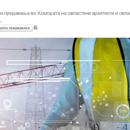
и предавања во Комората на овластени архитекти и овл
а
шено пријавување