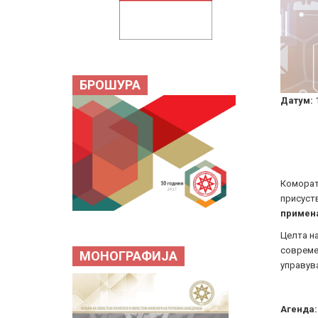
БРОШУРА
Датум:
Комората
присуст
примена
Целта на
совреме
МОНОГРАФИЈА
управув
Агенда: