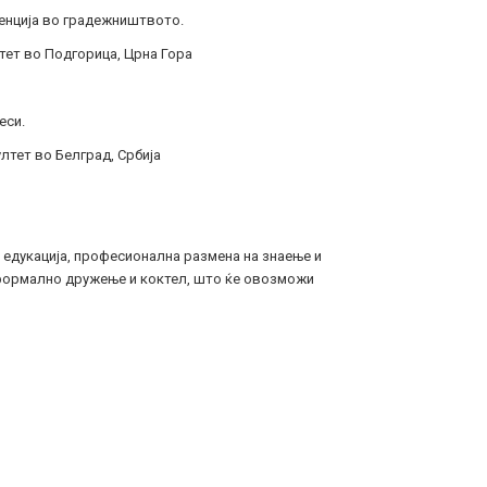
енција во градежништвото.
ет во Подгорица, Црна Гора
еси.
тет во Белград, Србија
едукација, професионална размена на знаење и
еформално дружење и коктел, што ќе овозможи