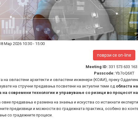
18 Мар 2026
10:30
-
15:00
поврзи се on-line
Meeting ID:
331 573 633 163
Passcode:
Yb7oQ6XT
 на овластени архитекти и овластени инженери (КОАИ), преку Одделени
вувате на стручни предавања посветени на актуелни теми од
областа н
 на современи технологии и управување со ризици во процесот на
 овие предавања е размена на знаења и искуства со истакнати експерти
ните предизвици и можности во градежната практика, особено во конте
ање со градежните процеси.