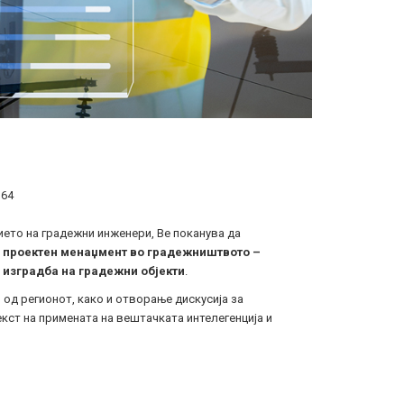
 64
ето на градежни инженери, Ве поканува да
а проектен менаџмент во градежништвото –
 изградба на градежни објекти
.
 од регионот, како и отворање дискусија за
кст на примената на вештачката интелегенција и