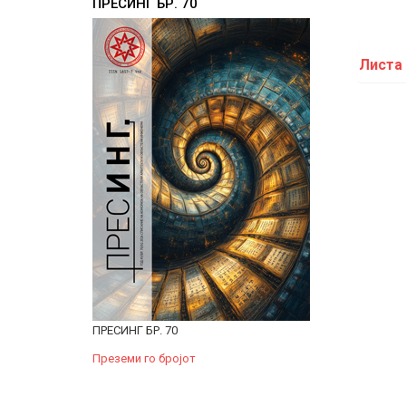
ПРЕСИНГ БР. 70
Листа 
Де
Ал
Па
Mi
Зл
Би
De
Kr
ПРЕСИНГ БР. 70
Преземи го бројот
Бо
Со