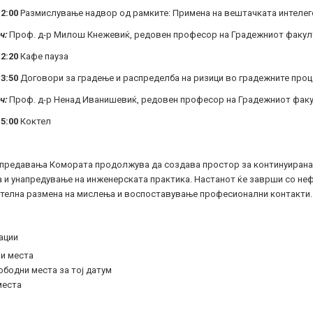
12:00
Размислување надвор од рамките: Примена на вештачката интелег
ч:
Проф. д-р Милош Кнежевиќ, редовен професор на Градежниот факулт
2:
20
Кафе пауза
3:
50
Договори за градење и распределба на ризици во градежните проц
ч:
Проф. д-р Ненад Иванишевиќ, редовен професор на Градежниот факул
15:00
Коктел
 предавања Комората продолжува да создава простор за континуирана 
а и унапредување на инженерската практика. Настанот ќе заврши со н
телна размена на мислења и воспоставување професионални контакти.
ации
и места
бодни места за тој датум
места