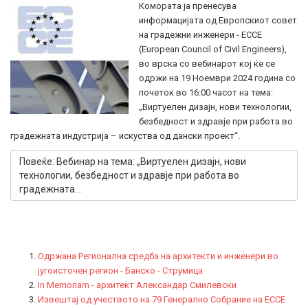
Комората ја пренесува
информацијата од Европскиот совет
на градежни инженери - ECCE
(Europeаn Council of Civil Engineers),
во врска со вебинарот кој ќе се
одржи на 19 Ноември 2024 година со
почеток во 16:00 часот на тема:
„Виртуелен дизајн, нови технологии,
безбедност и здравје при работа во
градежната индустрија – искуства од дански проект“.
Повеќе: Вебинар на тема: „Виртуелен дизајн, нови
технологии, безбедност и здравје при работа во
градежната...
Одржана Регионална средба на архитекти и инженери во
југоисточен регион - Банско - Струмица
In Memoriam - архитект Александар Смилевски
Извештај од учеството на 79 Генерално Собрание на ЕССЕ