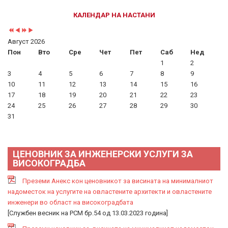
КАЛЕНДАР НА НАСТАНИ
Август 2026
Пон
Вто
Сре
Чет
Пет
Саб
Нед
1
2
3
4
5
6
7
8
9
10
11
12
13
14
15
16
17
18
19
20
21
22
23
24
25
26
27
28
29
30
31
ЦЕНОВНИК ЗА ИНЖЕНЕРСКИ УСЛУГИ ЗА
ВИСОКОГРАДБА
Преземи Анекс кон ценовникот за висината на минималниот
надоместок на услугите на овластените архитекти и овластените
инженери во област на високоградбата
[Службен весник на РСМ бр.54 од 13.03.2023 година]