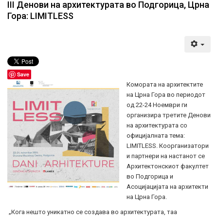
III Денови на архитектурата во Подгорица, Црна
Гора: LIMITLESS
Save
Комората на архитектите
на Црна Гора во периодот
од 22-24 Ноември ги
организира третите Денови
на архитектурата со
официјалната тема:
LIMITLESS. Коорганизатори
и партнери на настанот се
Архитектонскиот факултет
во Подгорица и
Асоцијацијата на архитекти
на Црна Гора.
„Кога нешто уникатно се создава во архитектурата, таа