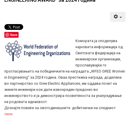
Save
Комората ја споделува
најновата информација од
Светската федерација на
инженерски организации,
прославувајќи го
прогласувањето на победничките на наградата „WFEO GREE Women
in Engineering“ за 2024 година. Оваа престижна награда, доделена
во партнерство со Gree Electric Appliances, им оддава почит на
жените инженери кои дале извонреден придонес во
инженерството и ја демонстрира посветеноста за унапредување
на родовата еднаквост.
Дознајте повеќе за овогодинешнитe добитнички на следниот
линк
.