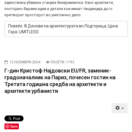
единствена убавина станува безвременска. Како архитекти,
постојано бараме идеи и детали кои имаат тенденција да го
претворат просторот во уметничко дело.
Повеќе: III Денови на архитектурата во Подгорица, Црна
Гора: LIMITLESS
12 НОЕМВРИ 2024
ПОСЕТИ: 1792
Г-дин Кристоф Најдовски EU/FR, заменик-
градоначалник на Париз, почесен гостин на
Третата годишна средба на архитекти и
архитекти урбанисти
Save