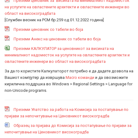
Преземи ценовник за висината на минималниот надоместок
на услугите на овластените архитекти и овластените инженери во
област на високоградбата
[Службен весник на РСМ бр.259 од 01.12.2022 година]
Преземи ценовник со табели во боја
Преземи Анекс на ценовник со табели во боја
Преземи КАЛКУЛАТОР за ценовникот за висината на
минималниот надоместок на услугите на овластените архитекти и
овластените инженери во област на високоградбата
За да го користите Калкулаторот потребно е да дадете дозвола на
Вашиот компјутер да извршува
Macro команди
и да овозможите
кирилична поддршка во Windows > Regional Settings > Language for
non-Unicode programs.
Преземи Упатство за работа на Комисија за постапување по
пријави за непочитување на Ценовникот високоградба
Образец за пријава до Комисија за постапување по пријави за
непочитување на Ценовникот високоградба