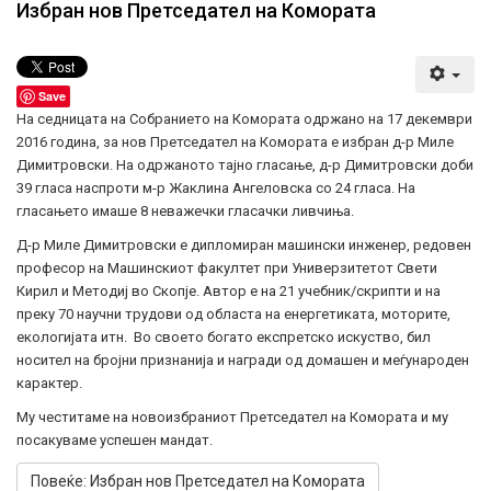
Избран нов Претседател на Комората
Save
На седницата на Собранието на Комората одржано на 17 декември
2016 година, за нов Претседател на Комората е избран д-р Миле
Димитровски. На одржаното тајно гласање, д-р Димитровски доби
39 гласа наспроти м-р Жаклина Ангеловска со 24 гласа. На
гласањето имаше 8 неважечки гласачки ливчиња.
Д-р Миле Димитровски е дипломиран машински инженер, редовен
професор на Машинскиот факултет при Универзитетот Свети
Кирил и Методиј во Скопје. Автор е на 21 учебник/скрипти и на
преку 70 научни трудови од областа на енергетиката, моторите,
екологијата итн. Во своето богато експретско искуство, бил
носител на бројни признанија и награди од домашен и меѓународен
карактер.
Му честитаме на новоизбраниот Претседател на Комората и му
посакуваме успешен мандат.
Повеќе: Избран нов Претседател на Комората