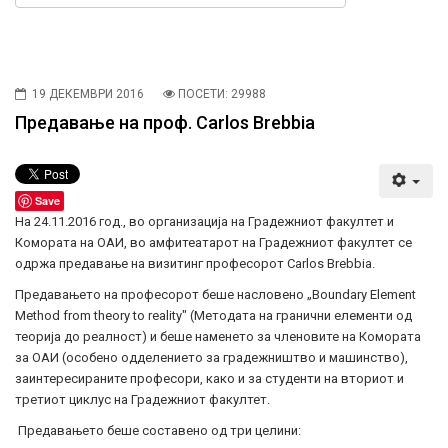
19 ДЕКЕМВРИ 2016
ПОСЕТИ: 29988
Предавање на проф. Carlos Brebbia
Save
На 24.11.2016 год., во организација на Градежниот факултет и
Комората на ОАИ, во амфитеатарот на Градежниот факултет се
одржа предавање на визитинг професорот Carlos Brebbia.
Предавањето на професорот беше насловено „Boundary Element
Method from theory to reality" (Методата на гранични елементи од
теорија до реалност) и беше наменето за членовите на Комората
за ОАИ (особено одделението за градежништво и машинство),
заинтересираните професори, како и за студенти на вториот и
третиот циклус на Градежниот факултет.
Предавањето беше составено од три целини: