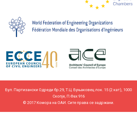
Бул. Партизански Одреди бр.29, Т.Ц. Буњаковец лок. 15 (2 кат), 1000
Скопје, П.Фах 916
© 2017 Комора на ОАИ. Сите права се задржани.