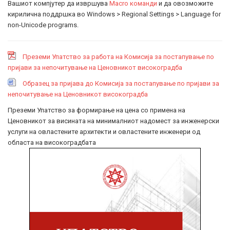
Вашиот компјутер да извршува
Macro команди
и да овозможите
кирилична поддршка во Windows > Regional Settings > Language for
non-Unicode programs.
Преземи Упатство за работа на Комисија за постапување по
пријави за непочитување на Ценовникот високоградба
Образец за пријава до Комисија за постапување по пријави за
непочитување на Ценовникот високоградба
Преземи Упатство за формирање на цена со примена на
Ценовникот за висината на минималниот надомест за инженерски
услуги на овластените архитекти и овластените инженери од
областа на високоградбата