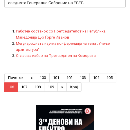
следното Генерално Собрание на ECEC
Работен состанок со Претседателот на Република
Македонија Д-р Ѓорѓе Иванов
Меѓународната научна конференција на тема „Учење
архитектура“
Оглас за избор на Претседател на Комората
Почеток
«
100
101
102
103
104
105
106
107
108
109
»
Крај
Previous
Previous
Next
Next
Year
Month
Year
Month